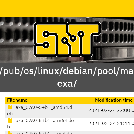
 /pub/os/linux/debian/pool/mai
exa/
Filename
Modification time
exa_0.9.0-5+b1_amd64.d
2021-02-24 22:00 
eb
exa_0.9.0-5+b1_arm64.de
2021-02-24 21:44 
b