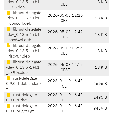
-dev_0.13.5-1+b1
18 KiB
CEST
_i386.deb
librust-delegate
2026-05-03 12:26
-dev_0.13.5-1+b1
18 KiB
CEST
_loong64.deb
librust-delegate
2026-05-03 12:42
-dev_0.13.5-1+b1
18 KiB
CEST
_ppc64el.deb
librust-delegate
2026-05-09 05:54
-dev_0.13.5-1+b1
18 KiB
CEST
_riscv64.deb
librust-delegate
2026-05-03 12:15
-dev_0.13.5-1+b1
18 KiB
CEST
_s390x.deb
rust-delegate_
2023-01-19 16:43
0.9.0-1.debian.tar.x
2696 B
CET
z
rust-delegate_
2023-01-19 16:43
2495 B
0.9.0-1.dsc
CET
rust-delegate_
2023-01-19 16:43
9439 B
0.9.0.orig.tar.gz
CET