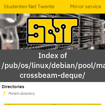
Studenten Net Twente
Mirror service
Index of
/pub/os/linux/debian/pool/ma
crossbeam-deque/
Directories
Parent directory