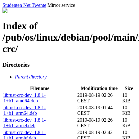
Studenten Net Twente
Mirror service
Index of
/pub/os/linux/debian/pool/main/
crc/
Directories
Parent directory
Filename
Modification time
Size
librust-crc-dev_1.8.1-
2019-08-19 02:26
10
1+b1_amd64.deb
CEST
KiB
librust-crc-dev_1.8.1-
2019-08-19 01:44
10
1+b1_arm64.deb
CEST
KiB
librust-crc-dev_1.8.1-
2019-08-19 02:26
10
1+b1_armel.deb
CEST
KiB
librust-crc-dev_1.8.1-
2019-08-19 02:42
10
1+b1_armhf.deb
CEST
KiB