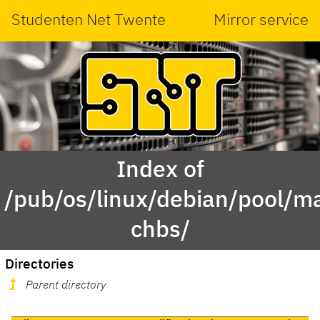
Studenten Net Twente
Mirror service
Index of
/pub/os/linux/debian/pool/ma
chbs/
Directories
Parent directory