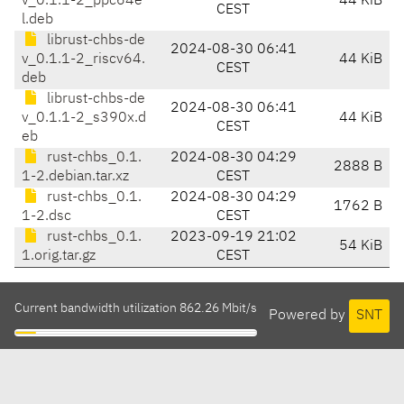
v_0.1.1-2_ppc64e
44 KiB
CEST
l.deb
librust-chbs-de
2024-08-30 06:41
v_0.1.1-2_riscv64.
44 KiB
CEST
deb
librust-chbs-de
2024-08-30 06:41
v_0.1.1-2_s390x.d
44 KiB
CEST
eb
rust-chbs_0.1.
2024-08-30 04:29
2888 B
1-2.debian.tar.xz
CEST
rust-chbs_0.1.
2024-08-30 04:29
1762 B
1-2.dsc
CEST
rust-chbs_0.1.
2023-09-19 21:02
54 KiB
1.orig.tar.gz
CEST
Current bandwidth utilization 862.26 Mbit/s
Powered by
SNT