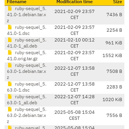
Filename
Modification time
Size
ruby-sequel_5.
2021-02-09 23:57
41.0-1.debian.tar.x
7436 B
CET
z
ruby-sequel_5.
2021-02-09 23:57
2254 B
41.0-1.dsc
CET
ruby-sequel_5.
2021-02-10 00:12
961 KiB
41.0-1_all.deb
CET
ruby-sequel_5.
2021-02-09 23:57
1552 KiB
41.0.orig.tar.gz
CET
ruby-sequel_5.
2022-12-07 13:58
63.0-1.debian.tar.x
7508 B
CET
z
ruby-sequel_5.
2022-12-07 13:58
2283 B
63.0-1.dsc
CET
ruby-sequel_5.
2022-12-07 14:28
1020 KiB
63.0-1_all.deb
CET
ruby-sequel_5.
2025-05-08 15:04
63.0-2.debian.tar.x
7556 B
CEST
z
ruby-sequel_5.
2025-05-08 15:04