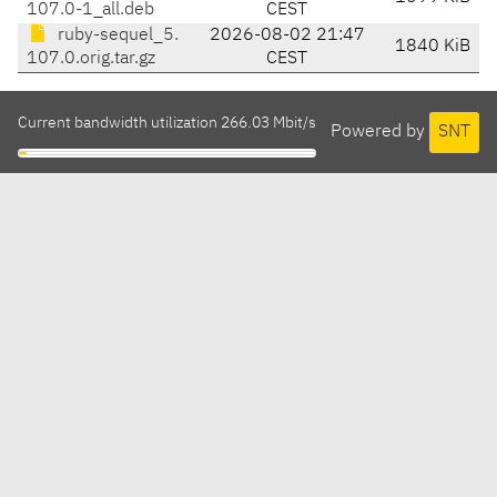
107.0-1_all.deb
CEST
ruby-sequel_5.
2026-08-02 21:47
1840 KiB
107.0.orig.tar.gz
CEST
Current bandwidth utilization 266.03 Mbit/s
Powered by
SNT