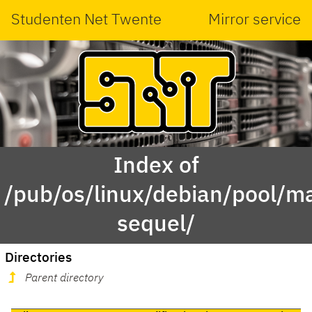
Studenten Net Twente
Mirror service
Index of
/pub/os/linux/debian/pool/ma
sequel/
Directories
Parent directory