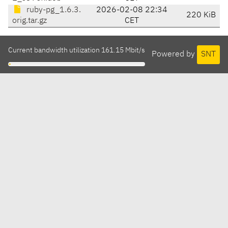
ruby-pg_1.6.3.
2026-02-08 22:34
220 KiB
orig.tar.gz
CET
Current bandwidth utilization 161.15 Mbit/s
Powered by
SNT