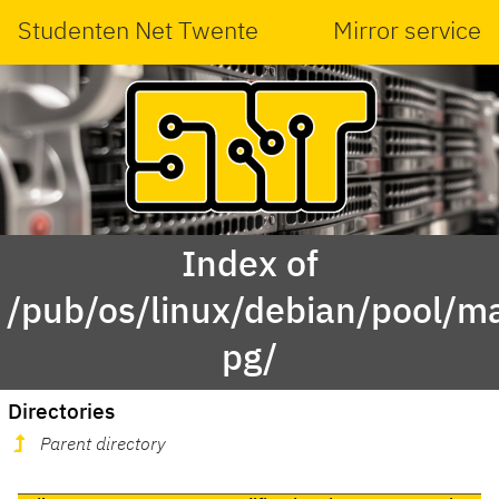
Studenten Net Twente
Mirror service
Index of
/pub/os/linux/debian/pool/ma
pg/
Directories
Parent directory