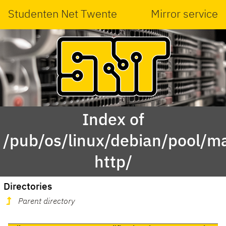
Studenten Net Twente
Mirror service
Index of
/pub/os/linux/debian/pool/ma
http/
Directories
Parent directory