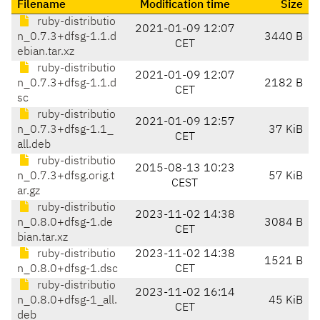
Filename
Modification time
Size
ruby-distributio
2021-01-09 12:07
n_0.7.3+dfsg-1.1.d
3440 B
CET
ebian.tar.xz
ruby-distributio
2021-01-09 12:07
n_0.7.3+dfsg-1.1.d
2182 B
CET
sc
ruby-distributio
2021-01-09 12:57
n_0.7.3+dfsg-1.1_
37 KiB
CET
all.deb
ruby-distributio
2015-08-13 10:23
n_0.7.3+dfsg.orig.t
57 KiB
CEST
ar.gz
ruby-distributio
2023-11-02 14:38
n_0.8.0+dfsg-1.de
3084 B
CET
bian.tar.xz
ruby-distributio
2023-11-02 14:38
1521 B
n_0.8.0+dfsg-1.dsc
CET
ruby-distributio
2023-11-02 16:14
n_0.8.0+dfsg-1_all.
45 KiB
CET
deb