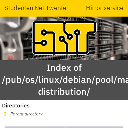
Studenten Net Twente
Mirror service
Index of
/pub/os/linux/debian/pool/ma
distribution/
Directories
Parent directory