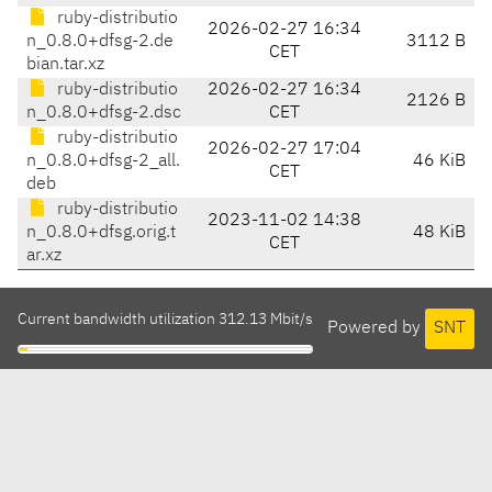
ruby-distributio
2026-02-27 16:34
n_0.8.0+dfsg-2.de
3112 B
CET
bian.tar.xz
ruby-distributio
2026-02-27 16:34
2126 B
n_0.8.0+dfsg-2.dsc
CET
ruby-distributio
2026-02-27 17:04
n_0.8.0+dfsg-2_all.
46 KiB
CET
deb
ruby-distributio
2023-11-02 14:38
n_0.8.0+dfsg.orig.t
48 KiB
CET
ar.xz
Current bandwidth utilization 312.13 Mbit/s
Powered by
SNT