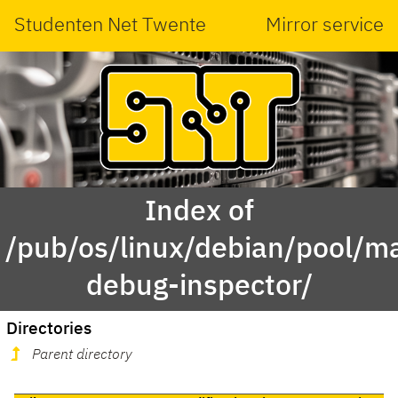
Studenten Net Twente
Mirror service
Index of
/pub/os/linux/debian/pool/ma
debug-inspector/
Directories
Parent directory