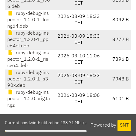
pector_1.2.0-1_i38
8156 B
CET
6.deb
ruby-debug-ins
2026-03-09 18:33
pector_1.2.0-1_loo
8092 B
CET
ng64.deb
ruby-debug-ins
2026-03-09 18:33
pector_1.2.0-1_pp
8272 B
CET
c64el.deb
ruby-debug-ins
2026-03-10 11:06
pector_1.2.0-1_ris
7896 B
CET
cv64.deb
ruby-debug-ins
2026-03-09 18:33
pector_1.2.0-1_s3
7948 B
CET
90x.deb
ruby-debug-ins
2026-03-09 18:06
pector_1.2.0.orig.ta
6101 B
CET
r.gz
Current bandwidth utilization 138.71 Mbit/s
Powered by
SNT