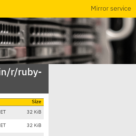
Mirror service
n/r/ruby-
Size
CET
32 KiB
CET
32 KiB