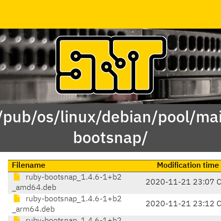
 /pub/os/linux/debian/pool/mai
bootsnap/
Filename
Modification time
ruby-bootsnap_1.4.6-1+b2
2020-11-21 23:07 
_amd64.deb
ruby-bootsnap_1.4.6-1+b2
2020-11-21 23:12 
_arm64.deb