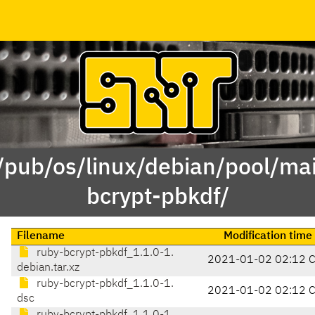
 /pub/os/linux/debian/pool/mai
bcrypt-pbkdf/
Filename
Modification time
ruby-bcrypt-pbkdf_1.1.0-1.
2021-01-02 02:12 
debian.tar.xz
ruby-bcrypt-pbkdf_1.1.0-1.
2021-01-02 02:12 
dsc