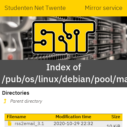
Studenten Net Twente
Mirror service
Index of
/pub/os/linux/debian/pool/ma
Directories
Parent directory
Filename
Modification time
Size
rss2email_3.1
2020-10-29 22:32
10 KiB