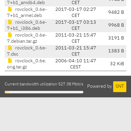
7+b1_amd64.deb
CET
rovclock_0.6e-
2017-03-17 02:27
9482 B
7+b1_armel.deb
CET
rovclock_0.6e-
2017-03-17 03:13
9968 B
7+b1_i386.deb
CET
rovclock_0.6e-
2011-03-21 15:47
3191 B
7.debian.tar.gz
CET
rovclock_0.6e-
2011-03-21 15:47
1383 B
7.dsc
CET
rovclock_0.6e.
2006-04-10 11:47
32 KiB
orig.tar.gz
CEST
Current bandwidth utilization 527.38 Mbit/s
Powered by
SNT