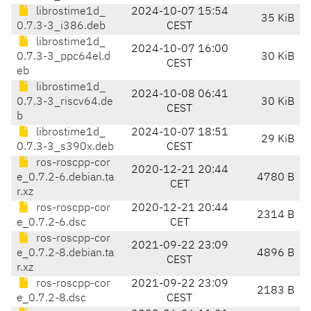
librostime1d_
2024-10-07 15:54
35 KiB
0.7.3-3_i386.deb
CEST
librostime1d_
2024-10-07 16:00
0.7.3-3_ppc64el.d
30 KiB
CEST
eb
librostime1d_
2024-10-08 06:41
0.7.3-3_riscv64.de
30 KiB
CEST
b
librostime1d_
2024-10-07 18:51
29 KiB
0.7.3-3_s390x.deb
CEST
ros-roscpp-cor
2020-12-21 20:44
e_0.7.2-6.debian.ta
4780 B
CET
r.xz
ros-roscpp-cor
2020-12-21 20:44
2314 B
e_0.7.2-6.dsc
CET
ros-roscpp-cor
2021-09-22 23:09
e_0.7.2-8.debian.ta
4896 B
CEST
r.xz
ros-roscpp-cor
2021-09-22 23:09
2183 B
e_0.7.2-8.dsc
CEST