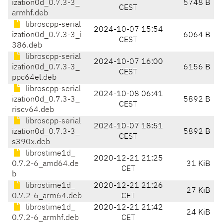
ization0d_0.7.3-3_
5748 B
CEST
armhf.deb
libroscpp-serial
2024-10-07 15:54
ization0d_0.7.3-3_i
6064 B
CEST
386.deb
libroscpp-serial
2024-10-07 16:00
ization0d_0.7.3-3_
6156 B
CEST
ppc64el.deb
libroscpp-serial
2024-10-08 06:41
ization0d_0.7.3-3_
5892 B
CEST
riscv64.deb
libroscpp-serial
2024-10-07 18:51
ization0d_0.7.3-3_
5892 B
CEST
s390x.deb
librostime1d_
2020-12-21 21:25
0.7.2-6_amd64.de
31 KiB
CET
b
librostime1d_
2020-12-21 21:26
27 KiB
0.7.2-6_arm64.deb
CET
librostime1d_
2020-12-21 21:42
24 KiB
0.7.2-6_armhf.deb
CET