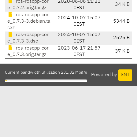
ros-roscpp-cor
2020-06-06 11:21
34 KiB
e_0.7.2.orig.tar.gz
CEST
ros-roscpp-cor
2024-10-07 15:07
e_0.7.3-3.debian.ta
5344 B
CEST
r.xz
ros-roscpp-cor
2024-10-07 15:07
2525 B
e_0.7.3-3.dsc
CEST
ros-roscpp-cor
2023-06-17 21:57
37 KiB
e_0.7.3.orig.tar.gz
CEST
Current bandwidth utilization 231.32 Mbit/s
Powered by
SNT