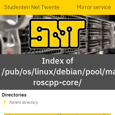
Studenten Net Twente
Mirror service
Index of
/pub/os/linux/debian/pool/ma
roscpp-core/
Directories
Parent directory