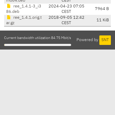
md64.deb
CEST
ree_1.4.1-3_i3
2024-04-23 07:05
7964 B
86.deb
CEST
ree_1.4.1.orig.t
2018-09-05 12:42
11 KiB
ar.gz
CEST
Current bandwidth utilization 84.75 Mbit/s
Powered by
SNT