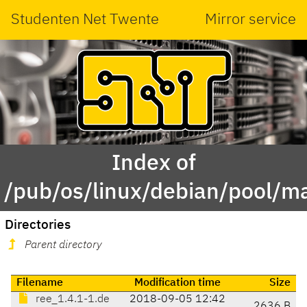
Studenten Net Twente
Mirror service
Index of
/pub/os/linux/debian/pool/ma
Directories
Parent directory
Filename
Modification time
Size
ree_1.4.1-1.de
2018-09-05 12:42
2636 B