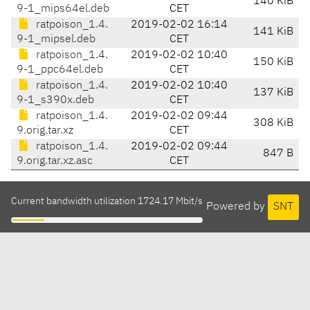
140 KiB
9-1_mips64el.deb
CET
ratpoison_1.4.
2019-02-02 16:14
141 KiB
9-1_mipsel.deb
CET
ratpoison_1.4.
2019-02-02 10:40
150 KiB
9-1_ppc64el.deb
CET
ratpoison_1.4.
2019-02-02 10:40
137 KiB
9-1_s390x.deb
CET
ratpoison_1.4.
2019-02-02 09:44
308 KiB
9.orig.tar.xz
CET
ratpoison_1.4.
2019-02-02 09:44
847 B
9.orig.tar.xz.asc
CET
Current bandwidth utilization 1724.17 Mbit/s
Powered by
SNT