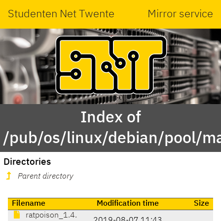
Studenten Net Twente
Mirror service
Index of
/pub/os/linux/debian/pool/ma
Directories
Parent directory
Filename
Modification time
Size
ratpoison_1.4.
2019-08-07 11:43