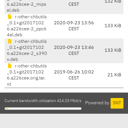
132 KiB
6.a226cee-2_mips
CEST
el.deb
r-other-chbutils
_0.1+git2017102
2020-09-23 13:56
133 KiB
6.a226cee-2_ppc6
CEST
4el.deb
r-other-chbutils
_0.1+git2017102
2020-09-23 13:46
133 KiB
6.a226cee-2_s390
CEST
x.deb
r-other-chbutils
_0.1+git2017102
2019-06-26 10:02
21 KiB
6.a226cee.orig.tar.
CEST
xz
Current bandwidth utilization 414.03 Mbit/s
Powered by
SNT