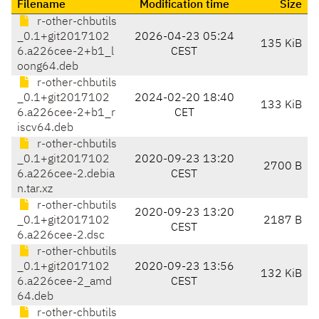
Filename
Modification time
Size
r-other-chbutils
_0.1+git2017102
2026-04-23 05:24
135 KiB
6.a226cee-2+b1_l
CEST
oong64.deb
r-other-chbutils
_0.1+git2017102
2024-02-20 18:40
133 KiB
6.a226cee-2+b1_r
CET
iscv64.deb
r-other-chbutils
_0.1+git2017102
2020-09-23 13:20
2700 B
6.a226cee-2.debia
CEST
n.tar.xz
r-other-chbutils
2020-09-23 13:20
_0.1+git2017102
2187 B
CEST
6.a226cee-2.dsc
r-other-chbutils
_0.1+git2017102
2020-09-23 13:56
132 KiB
6.a226cee-2_amd
CEST
64.deb
r-other-chbutils