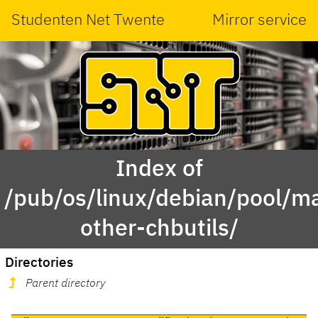
Studenten Net Twente
Mirror service
Index of
/pub/os/linux/debian/pool/ma
other-chbutils/
Directories
Parent directory