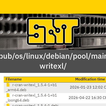
/pub/os/linux/debian/pool/main
writexl/
Filename
Modification time
r-cran-writexl_1.5.4-1+b1
2026-01-23 12:02 
_arm64.deb
r-cran-writexl_1.5.4-1+b1
2026-04-22 16:30 C
_loong64.deb