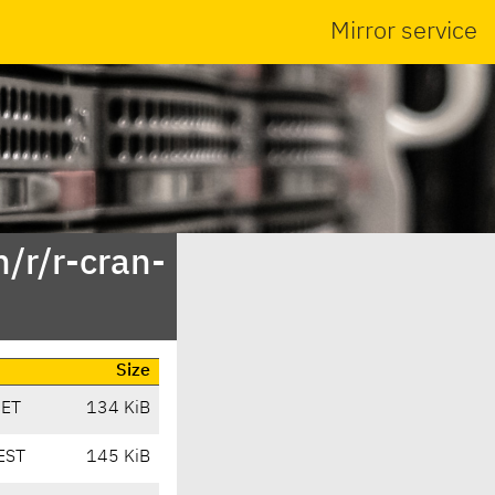
Mirror service
/r/r-cran-
Size
CET
134 KiB
EST
145 KiB