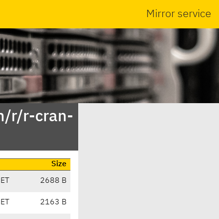
Mirror service
/r/r-cran-
Size
CET
2688 B
CET
2163 B