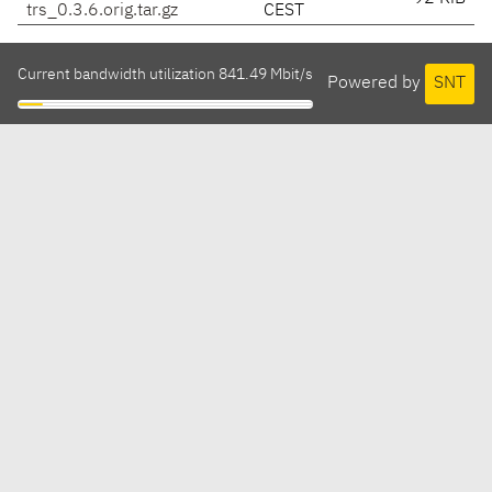
trs_0.3.6.orig.tar.gz
CEST
Current bandwidth utilization 841.49 Mbit/s
Powered by
SNT