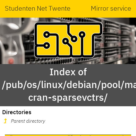
Studenten Net Twente
Mirror service
Index of
/pub/os/linux/debian/pool/ma
cran-sparsevctrs/
Directories
Parent directory