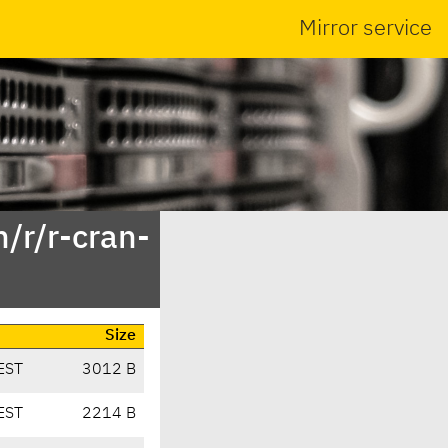
Mirror service
/r/r-cran-
Size
EST
3012 B
EST
2214 B