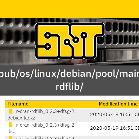
/pub/os/linux/debian/pool/main
rdflib/
Filename
Modification time
r-cran-rdflib_0.2.3+dfsg-2.
2020-05-19 16:51 C
debian.tar.xz
r-cran-rdflib_0.2.3+dfsg-2.
2020-05-19 16:51 C
dsc