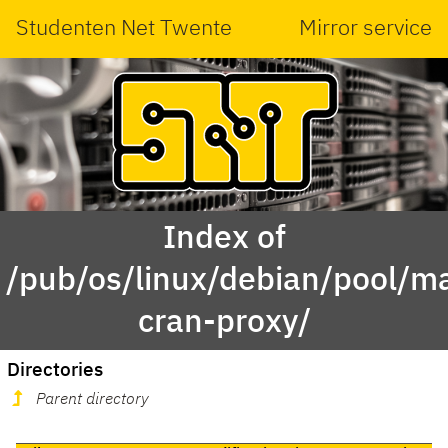
Studenten Net Twente
Mirror service
Index of
/pub/os/linux/debian/pool/ma
cran-proxy/
Directories
Parent directory