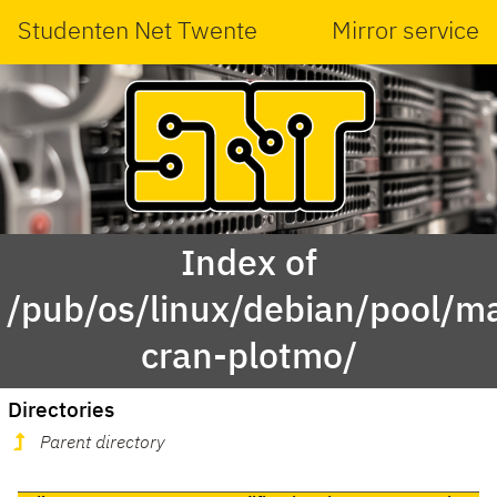
Studenten Net Twente
Mirror service
Index of
/pub/os/linux/debian/pool/ma
cran-plotmo/
Directories
Parent directory