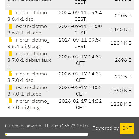
CEST
z
r-cran-plotmo_
2024-09-11 09:54
2205 B
3.6.4-1.dsc
CEST
r-cran-plotmo_
2024-09-11 11:00
1445 KiB
3.6.4-1_all.deb
CEST
r-cran-plotmo_
2024-09-11 09:54
1234 KiB
3.6.4.orig.tar.gz
CEST
r-cran-plotmo_
2026-02-17 14:32
3.7.0-1.debian.tar.x
2696 B
CET
z
r-cran-plotmo_
2026-02-17 14:32
2235 B
3.7.0-1.dsc
CET
r-cran-plotmo_
2026-02-17 14:52
1590 KiB
3.7.0-1_all.deb
CET
r-cran-plotmo_
2026-02-17 14:32
1238 KiB
3.7.0.orig.tar.gz
CET
Current bandwidth utilization 185.72 Mbit/s
Powered by
SNT