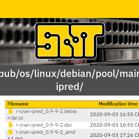
/pub/os/linux/debian/pool/main
ipred/
Filename
Modification time
r-cran-ipred_0.9-9-2.debia
2020-09-03 16:55 C
n.tar.xz
r-cran-ipred_0.9-9-2.dsc
2020-09-03 16:55 C
r-cran-ipred_0.9-9-2_amd
2020-09-03 17:26 C