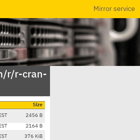
Mirror service
/r/r-cran-
Size
EST
2456 B
EST
2164 B
EST
376 KiB