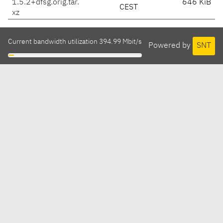
1.5.2+dfsg.orig.tar.
646 KiB
CEST
xz
Current bandwidth utilization 394.99 Mbit/s
Powered by
SNT