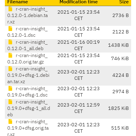
Filename
Modification time
Size
r-cran-insight_
2021-01-15 23:54
0.12.0-1.debian.ta
2736 B
CET
r.xz
r-cran-insight_
2021-01-15 23:54
2122 B
0.12.0-1.dsc
CET
r-cran-insight_
2021-01-16 00:19
1438 KiB
0.12.0-1_all.deb
CET
r-cran-insight_
2021-01-15 23:54
746 KiB
0.12.0.orig.tar.gz
CET
r-cran-insight_
2023-02-01 12:23
0.19.0+dfsg-1.debi
4224 B
CET
an.tar.xz
r-cran-insight_
2023-02-01 12:23
2974 B
0.19.0+dfsg-1.dsc
CET
r-cran-insight_
2023-02-01 12:59
0.19.0+dfsg-1_all.d
1825 KiB
CET
eb
r-cran-insight_
2023-02-01 12:23
0.19.0+dfsg.orig.ta
515 KiB
CET
r.xz