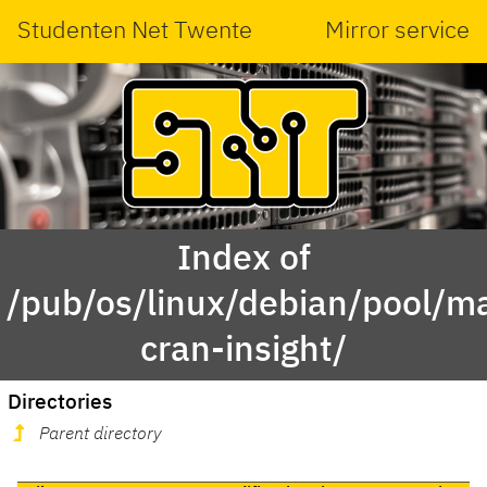
Studenten Net Twente
Mirror service
Index of
/pub/os/linux/debian/pool/ma
cran-insight/
Directories
Parent directory