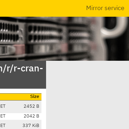
Mirror service
/r/r-cran-
Size
CET
2452 B
CET
2042 B
CET
337 KiB