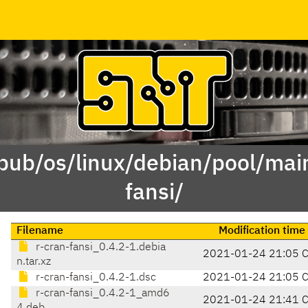
/pub/os/linux/debian/pool/main
fansi/
Filename
Modification time
r-cran-fansi_0.4.2-1.debia
2021-01-24 21:05 
n.tar.xz
r-cran-fansi_0.4.2-1.dsc
2021-01-24 21:05 
r-cran-fansi_0.4.2-1_amd6
2021-01-24 21:41 