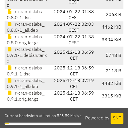
CEST
z
r-cran-dslabs_
2024-07-22 01:38
2063 B
0.8.0-1.dsc
CEST
r-cran-dslabs_
2024-07-22 02:03
4462 KiB
0.8.0-1_all.deb
CEST
r-cran-dslabs_
2024-07-22 01:38
3304 KiB
0.8.0.orig.tar.gz
CEST
r-cran-dslabs_
2025-12-18 06:59
0.9.1-1.debian.tar.x
5748 B
CET
z
r-cran-dslabs_
2025-12-18 06:59
2118 B
0.9.1-1.dsc
CET
r-cran-dslabs_
2025-12-18 07:19
4482 KiB
0.9.1-1_all.deb
CET
r-cran-dslabs_
2025-12-18 06:59
3315 KiB
0.9.1.orig.tar.gz
CET
Current bandwidth utilization 523.59 Mbit/s
Powered by
SNT