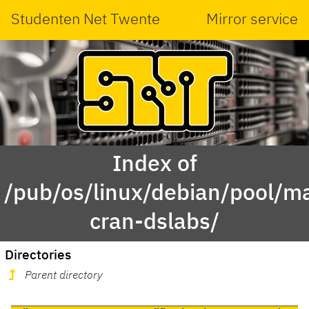
Studenten Net Twente
Mirror service
Index of
/pub/os/linux/debian/pool/ma
cran-dslabs/
Directories
Parent directory