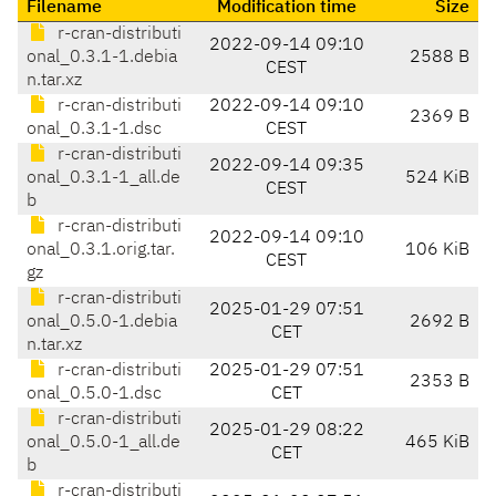
Filename
Modification time
Size
r-cran-distributi
2022-09-14 09:10
onal_0.3.1-1.debia
2588 B
CEST
n.tar.xz
r-cran-distributi
2022-09-14 09:10
2369 B
onal_0.3.1-1.dsc
CEST
r-cran-distributi
2022-09-14 09:35
onal_0.3.1-1_all.de
524 KiB
CEST
b
r-cran-distributi
2022-09-14 09:10
onal_0.3.1.orig.tar.
106 KiB
CEST
gz
r-cran-distributi
2025-01-29 07:51
onal_0.5.0-1.debia
2692 B
CET
n.tar.xz
r-cran-distributi
2025-01-29 07:51
2353 B
onal_0.5.0-1.dsc
CET
r-cran-distributi
2025-01-29 08:22
onal_0.5.0-1_all.de
465 KiB
CET
b
r-cran-distributi