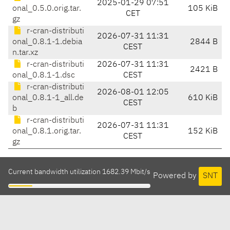
2025-01-29 07:51
onal_0.5.0.orig.tar.
105 KiB
CET
gz
r-cran-distributi
2026-07-31 11:31
onal_0.8.1-1.debia
2844 B
CEST
n.tar.xz
r-cran-distributi
2026-07-31 11:31
2421 B
onal_0.8.1-1.dsc
CEST
r-cran-distributi
2026-08-01 12:05
onal_0.8.1-1_all.de
610 KiB
CEST
b
r-cran-distributi
2026-07-31 11:31
onal_0.8.1.orig.tar.
152 KiB
CEST
gz
Current bandwidth utilization 1682.39 Mbit/s
Powered by
SNT