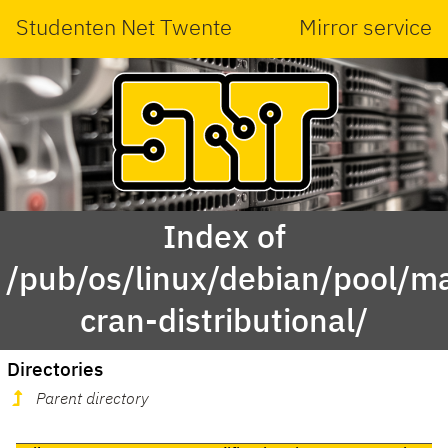
Studenten Net Twente
Mirror service
Index of
/pub/os/linux/debian/pool/ma
cran-distributional/
Directories
Parent directory