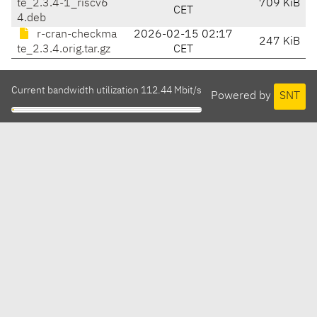
te_2.3.4-1_riscv6
709 KiB
CET
4.deb
r-cran-checkma
2026-02-15 02:17
247 KiB
te_2.3.4.orig.tar.gz
CET
Current bandwidth utilization 112.44 Mbit/s
Powered by
SNT