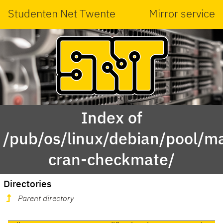
Studenten Net Twente
Mirror service
Index of
/pub/os/linux/debian/pool/ma
cran-checkmate/
Directories
Parent directory