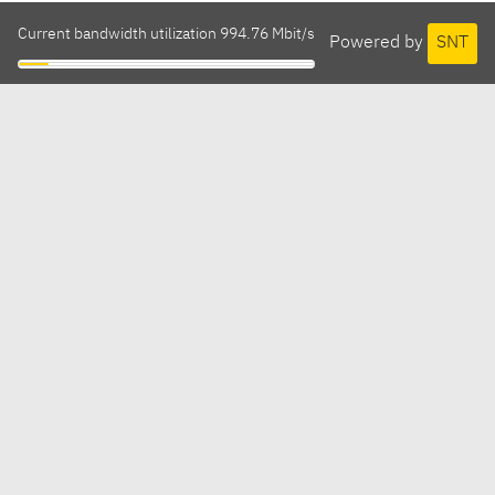
Current bandwidth utilization 994.76 Mbit/s
Powered by
SNT