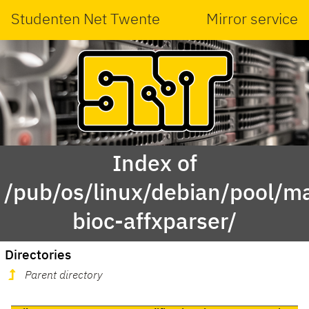
Studenten Net Twente
Mirror service
Index of
/pub/os/linux/debian/pool/ma
bioc-affxparser/
Directories
Parent directory