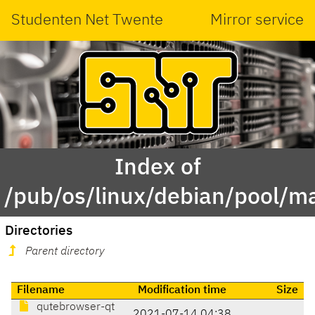
Studenten Net Twente
Mirror service
Index of
/pub/os/linux/debian/pool/m
Directories
Parent directory
Filename
Modification time
Size
qutebrowser-qt
2021-07-14 04:38