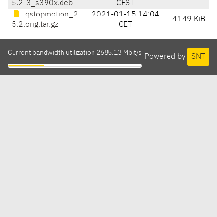
5.2-3_s390x.deb
CEST
qstopmotion_2.
2021-01-15 14:04
4149 KiB
5.2.orig.tar.gz
CET
Current bandwidth utilization 2685.13 Mbit/s
Powered by
SNT