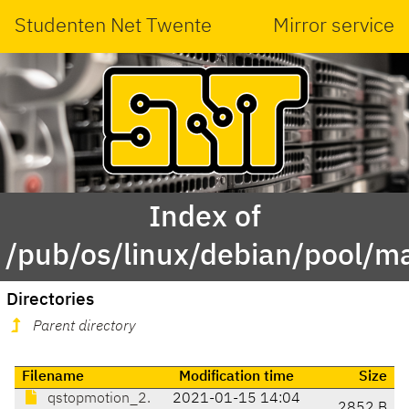
Studenten Net Twente
Mirror service
Index of
/pub/os/linux/debian/pool/m
Directories
Parent directory
Filename
Modification time
Size
qstopmotion_2.
2021-01-15 14:04
2852 B