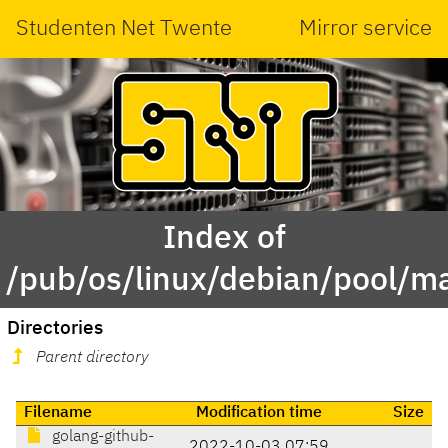
Studenten Net Twente
Mirror service
Index of
/pub/os/linux/debian/pool/ma
Directories
Parent directory
Filename
Modification time
Size
golang-github-
2022-10-03 07:59