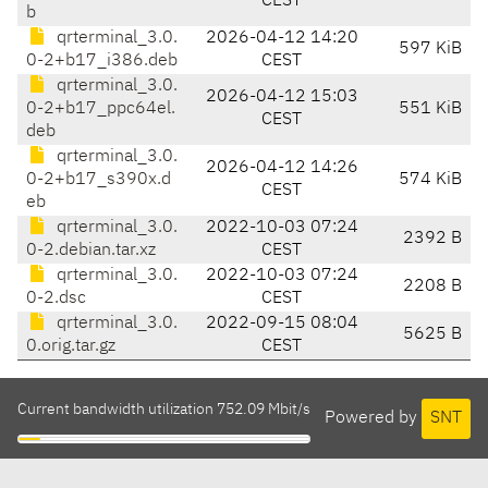
CEST
b
qrterminal_3.0.
2026-04-12 14:20
597 KiB
0-2+b17_i386.deb
CEST
qrterminal_3.0.
2026-04-12 15:03
0-2+b17_ppc64el.
551 KiB
CEST
deb
qrterminal_3.0.
2026-04-12 14:26
0-2+b17_s390x.d
574 KiB
CEST
eb
qrterminal_3.0.
2022-10-03 07:24
2392 B
0-2.debian.tar.xz
CEST
qrterminal_3.0.
2022-10-03 07:24
2208 B
0-2.dsc
CEST
qrterminal_3.0.
2022-09-15 08:04
5625 B
0.orig.tar.gz
CEST
Current bandwidth utilization 752.09 Mbit/s
Powered by
SNT