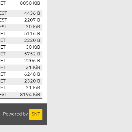
CET
8050 KiB
EST
4436 B
EST
2207 B
EST
30 KiB
CET
5116 B
CET
2220 B
CET
30 KiB
CET
5752 B
CET
2206 B
CET
31 KiB
CET
6248 B
CET
2320 B
CET
31 KiB
EST
8194 KiB
Powered by
SNT