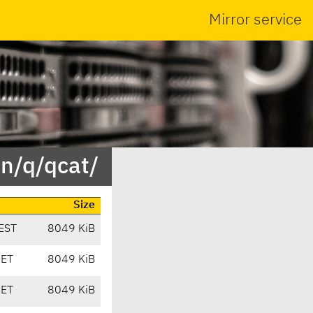
Mirror service
in/q/qcat/
Size
EST
8049 KiB
CET
8049 KiB
CET
8049 KiB