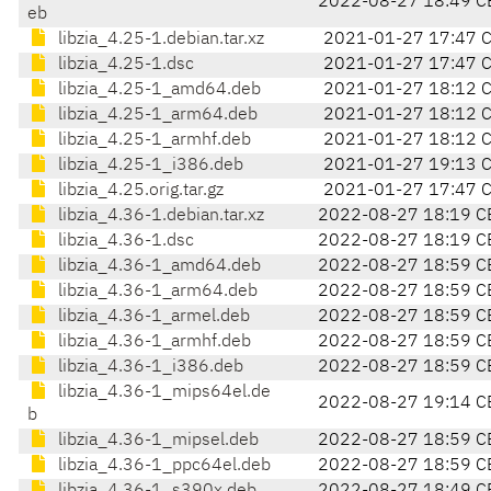
2022-08-27 18:49 C
eb
libzia_4.25-1.debian.tar.xz
2021-01-27 17:47 
libzia_4.25-1.dsc
2021-01-27 17:47 
libzia_4.25-1_amd64.deb
2021-01-27 18:12 
libzia_4.25-1_arm64.deb
2021-01-27 18:12 
libzia_4.25-1_armhf.deb
2021-01-27 18:12 
libzia_4.25-1_i386.deb
2021-01-27 19:13 
libzia_4.25.orig.tar.gz
2021-01-27 17:47 
libzia_4.36-1.debian.tar.xz
2022-08-27 18:19 C
libzia_4.36-1.dsc
2022-08-27 18:19 C
libzia_4.36-1_amd64.deb
2022-08-27 18:59 C
libzia_4.36-1_arm64.deb
2022-08-27 18:59 C
libzia_4.36-1_armel.deb
2022-08-27 18:59 C
libzia_4.36-1_armhf.deb
2022-08-27 18:59 C
libzia_4.36-1_i386.deb
2022-08-27 18:59 C
libzia_4.36-1_mips64el.de
2022-08-27 19:14 C
b
libzia_4.36-1_mipsel.deb
2022-08-27 18:59 C
libzia_4.36-1_ppc64el.deb
2022-08-27 18:59 C