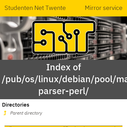
Studenten Net Twente
Mirror service
Index of
/pub/os/linux/debian/pool/ma
parser-perl/
Directories
Parent directory