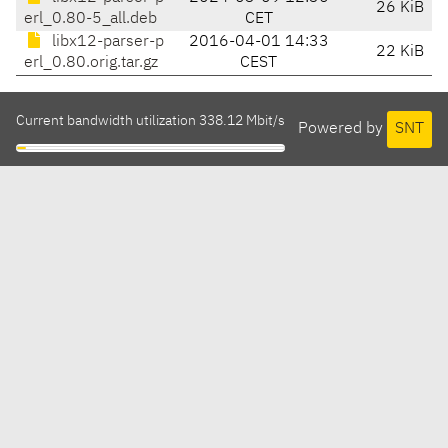
26 KiB
erl_0.80-5_all.deb
CET
libx12-parser-p
2016-04-01 14:33
22 KiB
erl_0.80.orig.tar.gz
CEST
Current bandwidth utilization 338.12 Mbit/s
Powered by
SNT