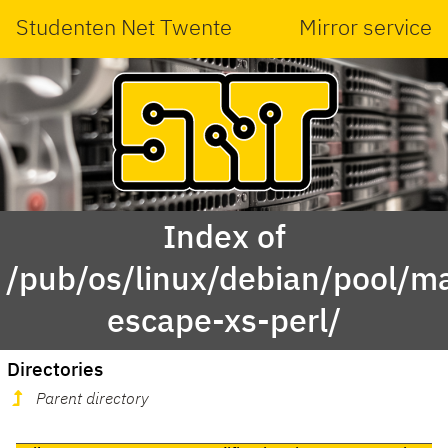
Studenten Net Twente
Mirror service
Index of
/pub/os/linux/debian/pool/mai
escape-xs-perl/
Directories
Parent directory