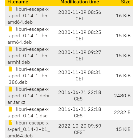
Filename
Modification time
Size
liburi-escape-x
2020-11-09 08:56
s-perl_0.14-1+b5_
16 KiB
CET
amd64.deb
liburi-escape-x
2020-11-09 08:25
s-perl_0.14-1+b5_
15 KiB
CET
arm64.deb
liburi-escape-x
2020-11-09 09:27
s-perl_0.14-1+b5_
15 KiB
CET
armhf.deb
liburi-escape-x
2020-11-09 08:31
s-perl_0.14-1+b5_
16 KiB
CET
i386.deb
liburi-escape-x
2016-06-21 22:18
s-perl_0.14-1.debi
2480 B
CEST
an.tar.xz
liburi-escape-x
2016-06-21 22:18
2232 B
s-perl_0.14-1.dsc
CEST
liburi-escape-x
2022-10-20 09:59
s-perl_0.14-2+b1_
15 KiB
CEST
amd64.deb