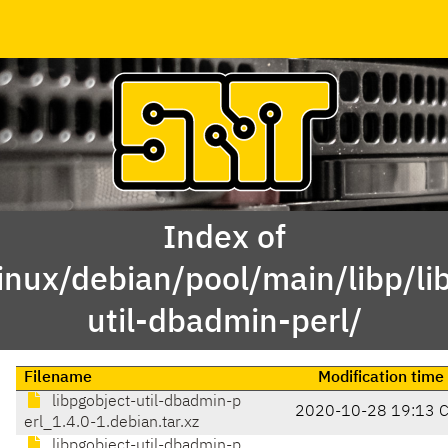
Index of
inux/debian/pool/main/libp/li
util-dbadmin-perl/
Filename
Modification time
libpgobject-util-dbadmin-p
2020-10-28 19:13 
erl_1.4.0-1.debian.tar.xz
libpgobject-util-dbadmin-p