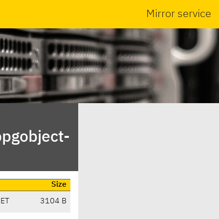
Mirror service
bpgobject-
Size
CET
3104 B