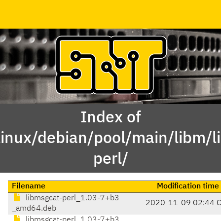
Index of
linux/debian/pool/main/libm/l
perl/
Filename
Modification time
libmsgcat-perl_1.03-7+b3
2020-11-09 02:44 
_amd64.deb
libmsgcat-perl_1.03-7+b3