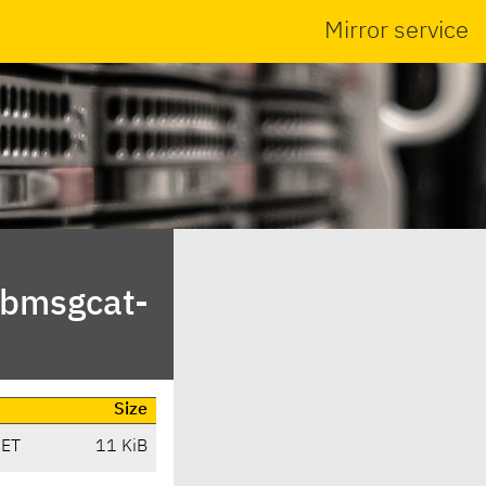
Mirror service
ibmsgcat-
Size
CET
11 KiB