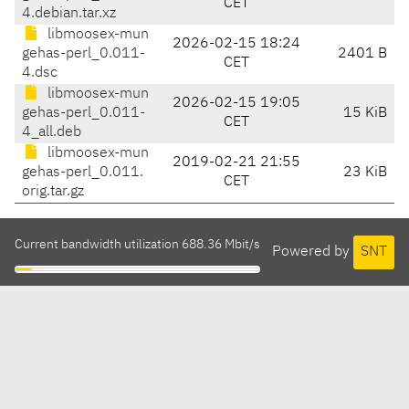
CET
4.debian.tar.xz
libmoosex-mun
2026-02-15 18:24
gehas-perl_0.011-
2401 B
CET
4.dsc
libmoosex-mun
2026-02-15 19:05
gehas-perl_0.011-
15 KiB
CET
4_all.deb
libmoosex-mun
2019-02-21 21:55
gehas-perl_0.011.
23 KiB
CET
orig.tar.gz
Current bandwidth utilization 688.36 Mbit/s
Powered by
SNT