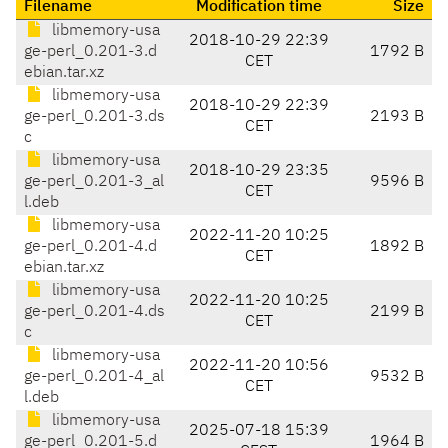
Filename
Modification time
Size
libmemory-usa
2018-10-29 22:39
ge-perl_0.201-3.d
1792 B
CET
ebian.tar.xz
libmemory-usa
2018-10-29 22:39
ge-perl_0.201-3.ds
2193 B
CET
c
libmemory-usa
2018-10-29 23:35
ge-perl_0.201-3_al
9596 B
CET
l.deb
libmemory-usa
2022-11-20 10:25
ge-perl_0.201-4.d
1892 B
CET
ebian.tar.xz
libmemory-usa
2022-11-20 10:25
ge-perl_0.201-4.ds
2199 B
CET
c
libmemory-usa
2022-11-20 10:56
ge-perl_0.201-4_al
9532 B
CET
l.deb
libmemory-usa
2025-07-18 15:39
ge-perl_0.201-5.d
1964 B