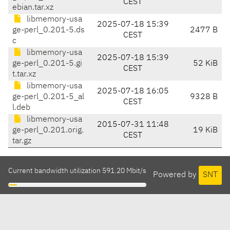
CEST
ebian.tar.xz
libmemory-usa
2025-07-18 15:39
ge-perl_0.201-5.ds
2477 B
CEST
c
libmemory-usa
2025-07-18 15:39
ge-perl_0.201-5.gi
52 KiB
CEST
t.tar.xz
libmemory-usa
2025-07-18 16:05
ge-perl_0.201-5_al
9328 B
CEST
l.deb
libmemory-usa
2015-07-31 11:48
ge-perl_0.201.orig.
19 KiB
CEST
tar.gz
Current bandwidth utilization 591.20 Mbit/s
Powered by
SNT