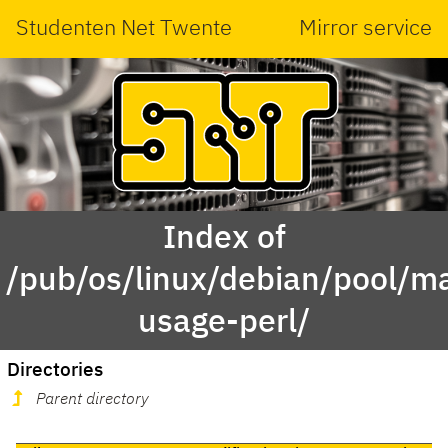
Studenten Net Twente
Mirror service
Index of
/pub/os/linux/debian/pool/m
usage-perl/
Directories
Parent directory