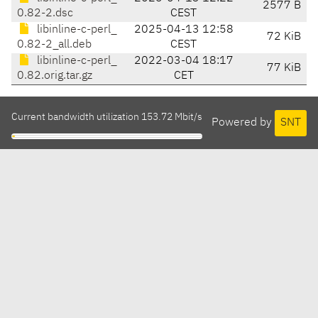
2577 B
0.82-2.dsc
CEST
libinline-c-perl_
2025-04-13 12:58
72 KiB
0.82-2_all.deb
CEST
libinline-c-perl_
2022-03-04 18:17
77 KiB
0.82.orig.tar.gz
CET
Current bandwidth utilization 153.72 Mbit/s
Powered by
SNT