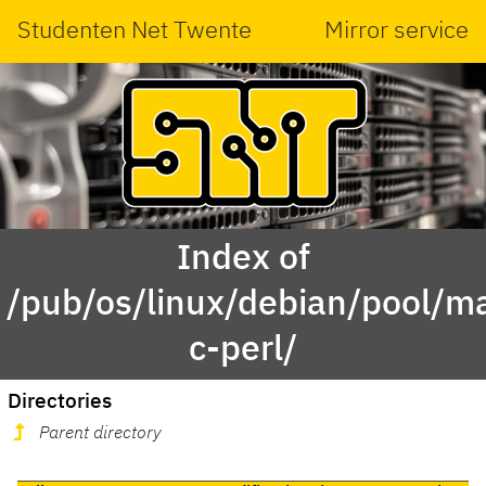
Studenten Net Twente
Mirror service
Index of
/pub/os/linux/debian/pool/main
c-perl/
Directories
Parent directory