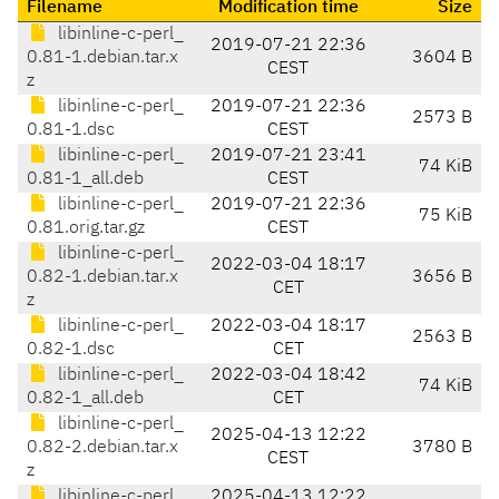
Filename
Modification time
Size
libinline-c-perl_
2019-07-21 22:36
0.81-1.debian.tar.x
3604 B
CEST
z
libinline-c-perl_
2019-07-21 22:36
2573 B
0.81-1.dsc
CEST
libinline-c-perl_
2019-07-21 23:41
74 KiB
0.81-1_all.deb
CEST
libinline-c-perl_
2019-07-21 22:36
75 KiB
0.81.orig.tar.gz
CEST
libinline-c-perl_
2022-03-04 18:17
0.82-1.debian.tar.x
3656 B
CET
z
libinline-c-perl_
2022-03-04 18:17
2563 B
0.82-1.dsc
CET
libinline-c-perl_
2022-03-04 18:42
74 KiB
0.82-1_all.deb
CET
libinline-c-perl_
2025-04-13 12:22
0.82-2.debian.tar.x
3780 B
CEST
z
libinline-c-perl_
2025-04-13 12:22