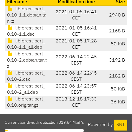
Filename
Modification time
Size
libforest-perl_
2021-01-05 16:41
0.10-1.1.debian.ta
2940 B
CET
r.xz
libforest-perl_
2021-01-05 16:41
2168 B
0.10-1.1.dsc
CET
libforest-perl_
2021-01-05 17:28
50 KiB
0.10-1.1_all.deb
CET
libforest-perl_
2022-06-14 22:45
0.10-2.debian.tar.x
3192 B
CEST
z
libforest-perl_
2022-06-14 22:45
2182 B
0.10-2.dsc
CEST
libforest-perl_
2022-06-14 23:57
50 KiB
0.10-2_all.deb
CEST
libforest-perl_
2013-12-18 17:33
36 KiB
0.10.orig.tar.gz
CET
Current bandwidth utilization 319.64 Mbit/s
Powered by
SNT