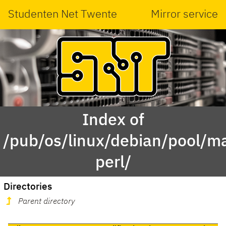
Studenten Net Twente
Mirror service
Index of
/pub/os/linux/debian/pool/mai
perl/
Directories
Parent directory