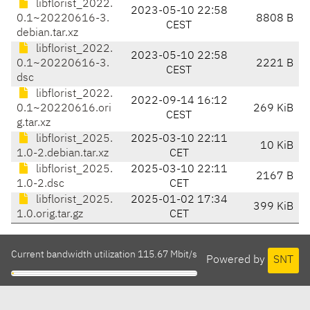
libflorist_2022.
2023-05-10 22:58
0.1~20220616-3.
8808 B
CEST
debian.tar.xz
libflorist_2022.
2023-05-10 22:58
0.1~20220616-3.
2221 B
CEST
dsc
libflorist_2022.
2022-09-14 16:12
0.1~20220616.ori
269 KiB
CEST
g.tar.xz
libflorist_2025.
2025-03-10 22:11
10 KiB
1.0-2.debian.tar.xz
CET
libflorist_2025.
2025-03-10 22:11
2167 B
1.0-2.dsc
CET
libflorist_2025.
2025-01-02 17:34
399 KiB
1.0.orig.tar.gz
CET
Current bandwidth utilization 115.67 Mbit/s
Powered by
SNT