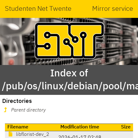
Studenten Net Twente
Mirror service
Index of
/pub/os/linux/debian/pool/main
Directories
Parent directory
Filename
Modification time
Size
libflorist-dev_2
2026-01-17 02:48