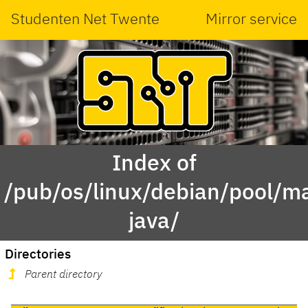
Studenten Net Twente
Mirror service
Index of
/pub/os/linux/debian/pool/main
java/
Directories
Parent directory