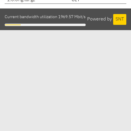
1.0.orig.tar.gz
CET
Current bandwidth utilization 1969.57 Mbit/s
Powered by
SNT