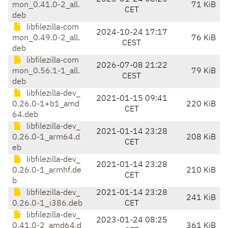
mon_0.41.0-2_all.
71 KiB
CET
deb
libfilezilla-com
2024-10-24 17:17
mon_0.49.0-2_all.
76 KiB
CEST
deb
libfilezilla-com
2026-07-08 21:22
mon_0.56.1-1_all.
79 KiB
CEST
deb
libfilezilla-dev_
2021-01-15 09:41
0.26.0-1+b1_amd
220 KiB
CET
64.deb
libfilezilla-dev_
2021-01-14 23:28
0.26.0-1_arm64.d
208 KiB
CET
eb
libfilezilla-dev_
2021-01-14 23:28
0.26.0-1_armhf.de
210 KiB
CET
b
libfilezilla-dev_
2021-01-14 23:28
241 KiB
0.26.0-1_i386.deb
CET
libfilezilla-dev_
2023-01-24 08:25
0.41.0-2_amd64.d
361 KiB