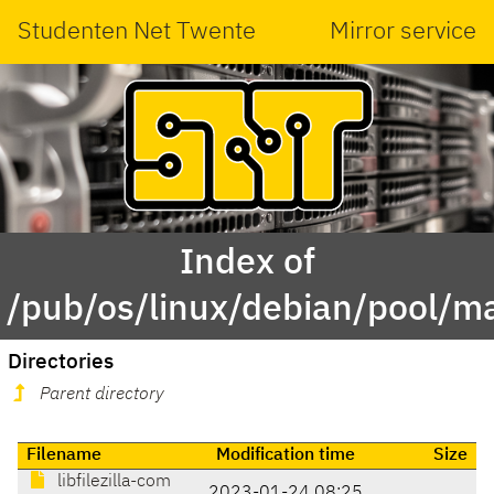
Studenten Net Twente
Mirror service
Index of
/pub/os/linux/debian/pool/main
Directories
Parent directory
Filename
Modification time
Size
libfilezilla-com
2023-01-24 08:25