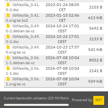
libfilezilla_0.41.
2023-01-24 08:05
2103 B
0-2.dsc
CET
libfilezilla_0.41.
2023-01-15 02:46
613 KiB
0.orig.tar.bz2
CET
libfilezilla_0.49.
2024-10-24 17:01
5692 B
0-2.debian.tar.xz
CEST
libfilezilla_0.49.
2024-10-24 17:01
2133 B
0-2.dsc
CEST
libfilezilla_0.49.
2024-10-23 17:57
541 KiB
0.orig.tar.xz
CEST
libfilezilla_0.56.
2026-07-08 10:04
8052 B
1-1.debian.tar.xz
CEST
libfilezilla_0.56.
2026-07-08 10:04
2141 B
1-1.dsc
CEST
libfilezilla_0.56.
2026-07-08 10:04
559 KiB
1.orig.tar.xz
CEST
Current bandwidth utilization 233.93 Mbit/s
Powered by
SNT