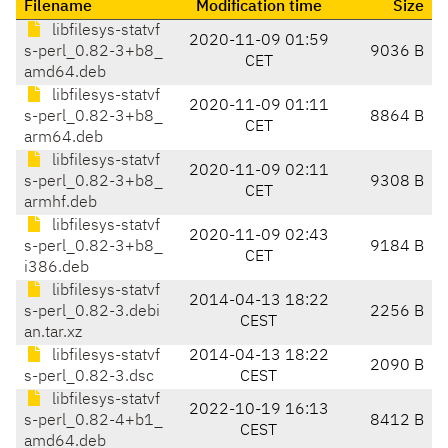
Filename
Modification time
Size
libfilesys-statvf
2020-11-09 01:59
s-perl_0.82-3+b8_
9036 B
CET
amd64.deb
libfilesys-statvf
2020-11-09 01:11
s-perl_0.82-3+b8_
8864 B
CET
arm64.deb
libfilesys-statvf
2020-11-09 02:11
s-perl_0.82-3+b8_
9308 B
CET
armhf.deb
libfilesys-statvf
2020-11-09 02:43
s-perl_0.82-3+b8_
9184 B
CET
i386.deb
libfilesys-statvf
2014-04-13 18:22
s-perl_0.82-3.debi
2256 B
CEST
an.tar.xz
libfilesys-statvf
2014-04-13 18:22
2090 B
s-perl_0.82-3.dsc
CEST
libfilesys-statvf
2022-10-19 16:13
s-perl_0.82-4+b1_
8412 B
CEST
amd64.deb