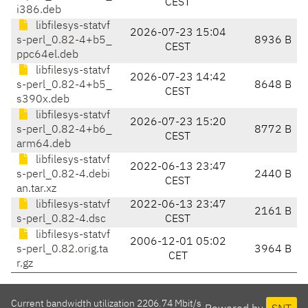
CEST
i386.deb
libfilesys-statvf
2026-07-23 15:04
s-perl_0.82-4+b5_
8936 B
CEST
ppc64el.deb
libfilesys-statvf
2026-07-23 14:42
s-perl_0.82-4+b5_
8648 B
CEST
s390x.deb
libfilesys-statvf
2026-07-23 15:20
s-perl_0.82-4+b6_
8772 B
CEST
arm64.deb
libfilesys-statvf
2022-06-13 23:47
s-perl_0.82-4.debi
2440 B
CEST
an.tar.xz
libfilesys-statvf
2022-06-13 23:47
2161 B
s-perl_0.82-4.dsc
CEST
libfilesys-statvf
2006-12-01 05:02
s-perl_0.82.orig.ta
3964 B
CET
r.gz
Current bandwidth utilization 2206.74 Mbit/s