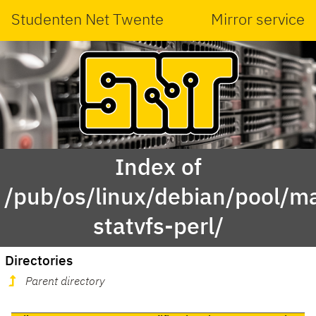
Studenten Net Twente
Mirror service
Index of
/pub/os/linux/debian/pool/mai
statvfs-perl/
Directories
Parent directory