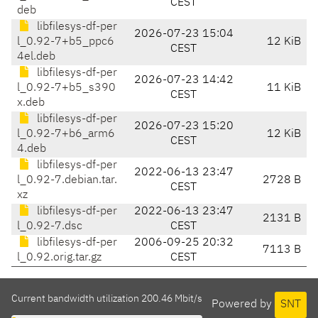
CEST
deb
libfilesys-df-per
2026-07-23 15:04
l_0.92-7+b5_ppc6
12 KiB
CEST
4el.deb
libfilesys-df-per
2026-07-23 14:42
l_0.92-7+b5_s390
11 KiB
CEST
x.deb
libfilesys-df-per
2026-07-23 15:20
l_0.92-7+b6_arm6
12 KiB
CEST
4.deb
libfilesys-df-per
2022-06-13 23:47
l_0.92-7.debian.tar.
2728 B
CEST
xz
libfilesys-df-per
2022-06-13 23:47
2131 B
l_0.92-7.dsc
CEST
libfilesys-df-per
2006-09-25 20:32
7113 B
l_0.92.orig.tar.gz
CEST
Current bandwidth utilization 200.46 Mbit/s
Powered by
SNT