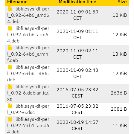
Filename
Modification time
Size
libfilesys-df-per
2020-11-09 01:59
l_0.92-6+b6_amd6
12 KiB
CET
4.deb
libfilesys-df-per
2020-11-09 01:11
l_0.92-6+b6_arm6
12 KiB
CET
4.deb
libfilesys-df-per
2020-11-09 02:11
l_0.92-6+b6_armh
13 KiB
CET
f.deb
libfilesys-df-per
2020-11-09 02:43
l_0.92-6+b6_i386.
12 KiB
CET
deb
libfilesys-df-per
2016-07-05 23:32
l_0.92-6.debian.tar.
2636 B
CEST
xz
libfilesys-df-per
2016-07-05 23:32
2081 B
l_0.92-6.dsc
CEST
libfilesys-df-per
2022-10-19 14:57
l_0.92-7+b1_amd6
11 KiB
CEST
4.deb