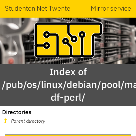
Studenten Net Twente
Mirror service
Index of
/pub/os/linux/debian/pool/mai
df-perl/
Directories
Parent directory