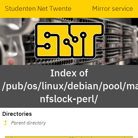
Studenten Net Twente
Mirror service
Index of
/pub/os/linux/debian/pool/main
nfslock-perl/
Directories
Parent directory