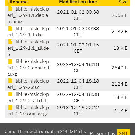
Filename
Modification time
Size
libfile-nfslock-p
2021-01-02 00:38
erl_1.29-1.1.debia
2568 B
CET
n.tar.xz
libfile-nfslock-p
2021-01-02 00:38
2132 B
erl_1.29-1.1.dsc
CET
libfile-nfslock-p
2021-01-02 01:15
erl_1.29-1.1_all.de
18 KiB
CET
b
libfile-nfslock-p
2022-12-04 18:18
erl_1.29-2.debian.t
2640 B
CET
ar.xz
libfile-nfslock-p
2022-12-04 18:18
2124 B
erl_1.29-2.dsc
CET
libfile-nfslock-p
2022-12-04 18:38
18 KiB
erl_1.29-2_all.deb
CET
libfile-nfslock-p
2018-12-19 22:42
21 KiB
erl_1.29.orig.tar.gz
CET
Current bandwidth utilization 244.32 Mbit/s
Powered by
SNT